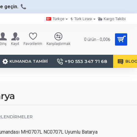
me geçin.
Türkçe
₺
Türk Lirası
Kargo Takibi
0 ürün - 0,00₺
Giriş
Kayıt
Favorilerim
Karşılaştırmak
+90 553 347 71 68
KUMANDA TAMIRI
BLO
rya
RLENDIRMELER
Kumandası MH0707L NC0707L Uyumlu Batarya