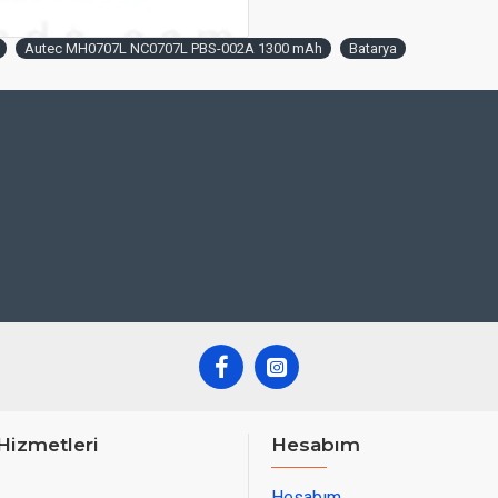
Autec MH0707L NC0707L PBS-002A 1300 mAh
Batarya
Hizmetleri
Hesabım
Hesabım