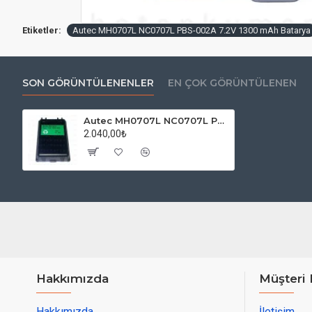
Etiketler:
Autec MH0707L NC0707L PBS-002A 7.2V 1300 mAh Batarya
SON GÖRÜNTÜLENENLER
EN ÇOK GÖRÜNTÜLENEN
Autec MH0707L NC0707L PBS-002A 7.2V 1300 mAh Batarya
2.040,00₺
Hakkımızda
Müşteri 
Hakkımızda
İletişim