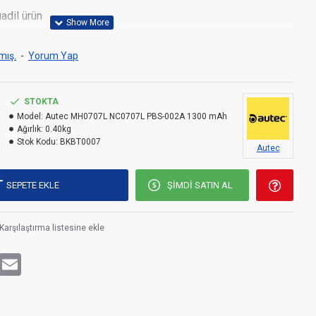
adil ürün
mış.
-
Yorum Yap
STOKTA
Model:
Autec MH0707L NC0707L PBS-002A 1300 mAh
Ağırlık:
0.40kg
Stok Kodu:
BKBT0007
Autec
araları: MH0707L,NC0707L,PBS-002A
h Autec Kontrol Kumandası MH0707L NC0707L Uyumlu
SEPETE EKLE
ŞIMDI SATIN AL
Karşılaştırma listesine ekle
rest
WhatsApp
Email