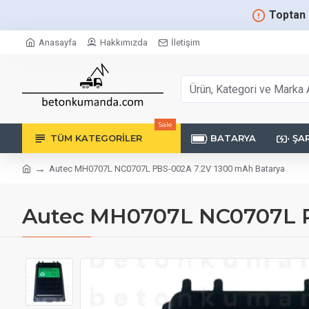
Toptan 
Anasayfa
Hakkımızda
İletişim
Sale
TÜM KATEGORILER
BATARYA
ŞAR
Autec MH0707L NC0707L PBS-002A 7.2V 1300 mAh Batarya
Autec MH0707L NC0707L P