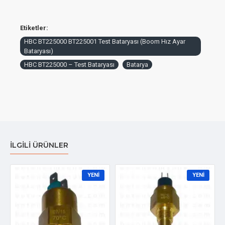
Etiketler:
HBC BT225000 BT225001 Test Bataryası (Boom Hız Ayar
Bataryası)
HBC BT225000 – Test Bataryası
Batarya
İLGILI ÜRÜNLER
YENI
YENI