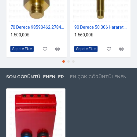
70 Derece 98590462 278493009 Hararet Sensörü
90 Derece 50.306 Hararet Sensörü
1.500,00₺
1.560,00₺
Sepete Ekle
Sepete Ekle
SON GÖRÜNTÜLENENLER
EN ÇOK GÖRÜNTÜLENEN