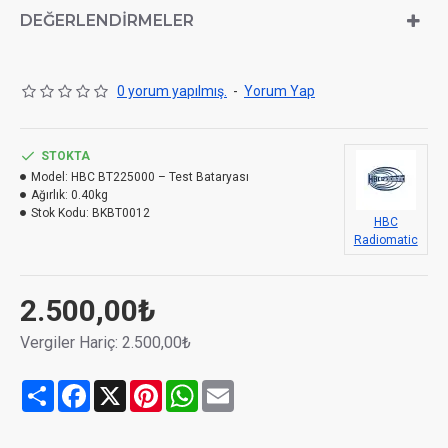
DEĞERLENDIRMELER
BT225000 BT225001 – Test Bataryası (Boom Hız Ayar
Bataryası)
0 yorum yapılmış.
-
Yorum Yap
STOKTA
Model:
HBC BT225000 – Test Bataryası
Ağırlık:
0.40kg
Stok Kodu:
BKBT0012
HBC
Radiomatic
2.500,00₺
Vergiler Hariç: 2.500,00₺
Share
Facebook
X
Pinterest
WhatsApp
Email