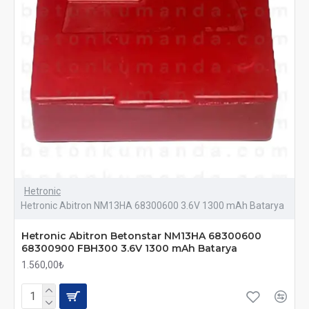
Hetronic
Hetronic Abitron NM13HA 68300600 3.6V 1300 mAh Batarya
Hetronic Abitron Betonstar NM13HA 68300600
68300900 FBH300 3.6V 1300 mAh Batarya
1.560,00₺