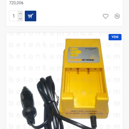
720,00₺
YENI