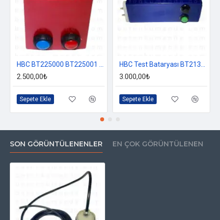
HBC BT225000 BT225001 Test Bataryası (Boom Hız Ayar Bataryası)
HBC Test Bataryası BT213020 – 55510079 (Boom Hız Ayar Bataryası)
2.500,00₺
3.000,00₺
Sepete Ekle
Sepete Ekle
SON GÖRÜNTÜLENENLER
EN ÇOK GÖRÜNTÜLENEN