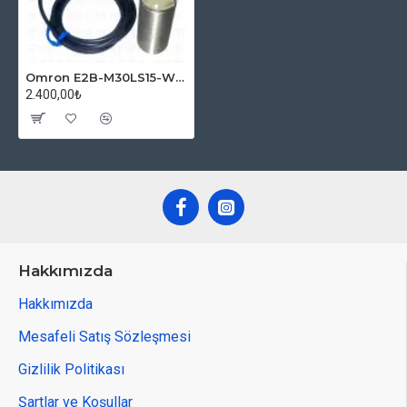
Omron E2B-M30LS15-WP-B1 067638004 Yakınlık Sensörü
2.400,00₺
Hakkımızda
Hakkımızda
Mesafeli Satış Sözleşmesi
Gizlilik Politikası
Şartlar ve Koşullar