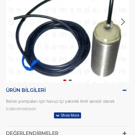
ÜRÜN BILGILERI
Beton pompaları için havuz içi yakınlık limit sensör olarak
kullanılmaktadır.
2m kablo uzunluğu mevcuttur, 30mm çapındadır.
Proximity limit swich M30x2
DEĞERLENDIRMELER