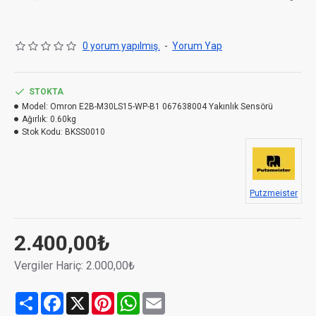
Parça no:
067638004 98590550
E2B-M30LS15-WP-B1
0 yorum yapılmış.
-
Yorum Yap
STOKTA
Model:
Omron E2B-M30LS15-WP-B1 067638004 Yakınlık Sensörü
Ağırlık:
0.60kg
Stok Kodu:
BKSS0010
Putzmeister
2.400,00₺
Vergiler Hariç: 2.000,00₺
Share
Facebook
X
Pinterest
WhatsApp
Email