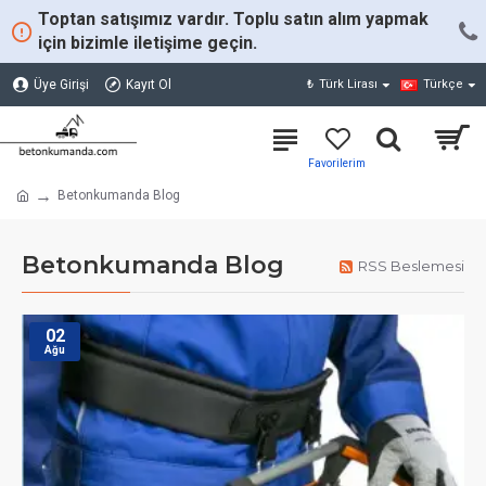
Toptan satışımız vardır. Toplu satın alım yapmak
için bizimle iletişime geçin.
Üye Girişi
Kayıt Ol
₺
Türk Lirası
Türkçe
Betonkumanda Blog
Betonkumanda Blog
RSS Beslemesi
02
Ağu