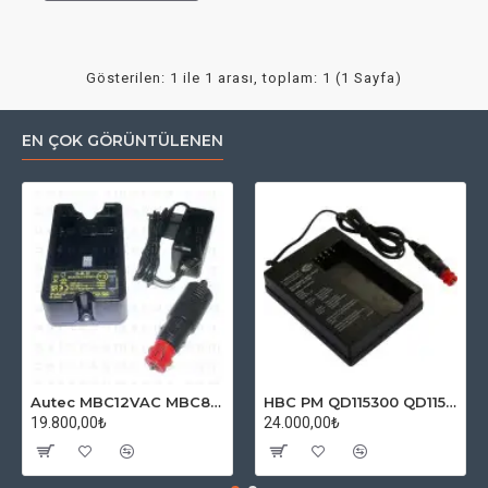
Gösterilen: 1 ile 1 arası, toplam: 1 (1 Sayfa)
EN ÇOK GÖRÜNTÜLENEN
Autec MBC12VAC MBC825A Charger MBM06MH Batarya Şarj Cihazı
HBC PM QD115300 QD115600 10-30V DC Batarya Şarj Cihazı
19.800,00₺
24.000,00₺