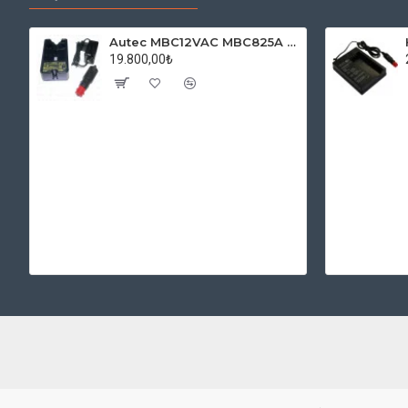
Autec MBC12VAC MBC825A Charger MBM06MH Batarya Şarj Cihazı
19.800,00₺