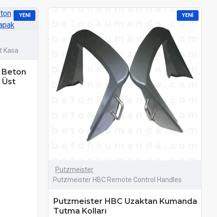
YENI
YENI
t Kasa
 Beton
 Üst
Putzmeister
Putzmeister HBC Remote Control Handles
Putzmeister HBC Uzaktan Kumanda
Tutma Kolları