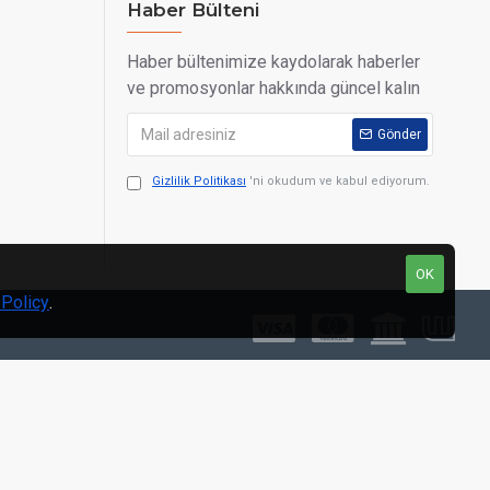
Haber Bülteni
Haber bültenimize kaydolarak haberler
ve promosyonlar hakkında güncel kalın
Gönder
Gizlilik Politikası
'ni okudum ve kabul ediyorum.
OK
 Policy
.