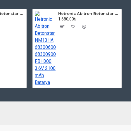
Hetronic Abitron Betonstar Cfa 68108580.A 68300900 Batarya Şarj Cihazı
Hetronic Abitron Betonstar NM13HA 68300600 68300900 FBH300 3.6V 2100 mAh Batarya
1.680,00₺