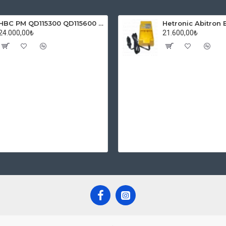
HBC PM QD115300 QD115600 10-30V DC Batarya Şarj Cihazı
24.000,00₺
21.600,00₺