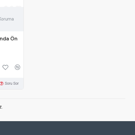
 Koruma
anda Ön
Soru Sor
z.