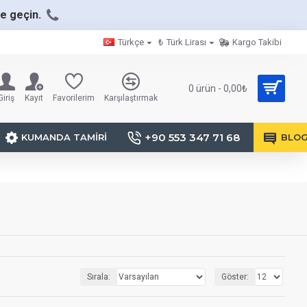
me geçin.
Türkçe
₺
Türk Lirası
Kargo Takibi
0 ürün - 0,00₺
Giriş
Kayıt
Favorilerim
Karşılaştırmak
+90 553 347 71 68
KUMANDA TAMIRI
BLO
Sırala:
Göster: